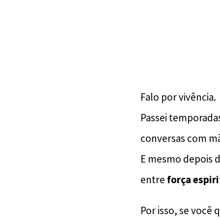
Falo por vivência.
Passei temporadas
conversas com mã
E mesmo depois de
entre
força espir
Por isso, se você 