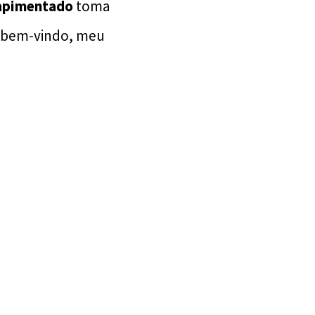
 apimentado
toma
a bem-vindo, meu