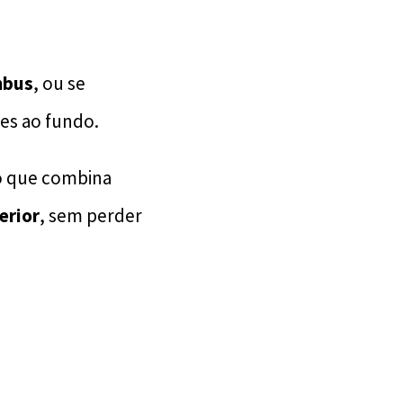
mbus
, ou se
res ao fundo.
o que combina
erior
, sem perder