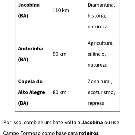
Jacobina
Diamantina,
110 km
(BA)
história,
natureza
Agricultura,
Andorinha
90 km
silêncio,
(BA)
natureza
Capela do
Zona rural,
Alto Alegre
80 km
ecoturismo,
(BA)
represa
Por isso, combine um bate-volta a
Jacobina
ou use
Campo Formoso como base para
roteiros