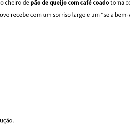
 o cheiro de
pão de queijo com café coado
toma co
povo recebe com um sorriso largo e um “seja bem
dução.