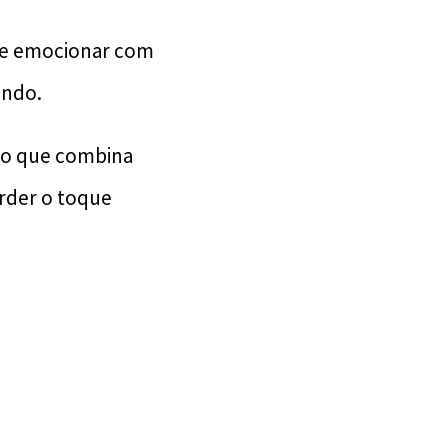
se emocionar com
undo.
no que combina
rder o toque