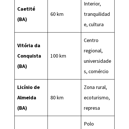
Interior,
Caetité
60 km
tranquilidad
(BA)
e, cultura
Centro
Vitória da
regional,
Conquista
100 km
universidade
(BA)
s, comércio
Licínio de
Zona rural,
Almeida
80 km
ecoturismo,
(BA)
represa
Polo