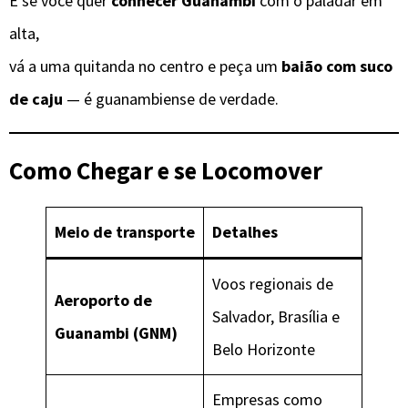
E se você quer
conhecer Guanambi
com o paladar em
alta,
vá a uma quitanda no centro e peça um
baião com suco
de caju
— é guanambiense de verdade.
Como Chegar e se Locomover
Meio de transporte
Detalhes
Voos regionais de
Aeroporto de
Salvador, Brasília e
Guanambi (GNM)
Belo Horizonte
Empresas como