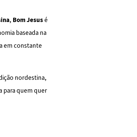
sina
,
Bom Jesus
é
nomia baseada na
ura em constante
ição nordestina,
ta para quem quer