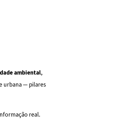
idade ambiental
,
e urbana — pilares
informação real.