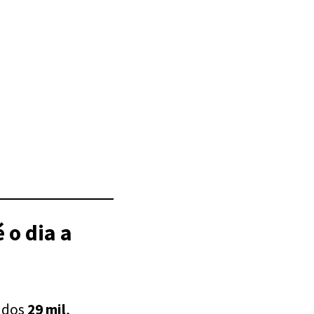
o dia a
o dos
29 mil
,