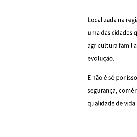
Localizada na reg
uma das cidades q
agricultura famili
evolução.
E não é só por iss
segurança, comérc
qualidade de vida 