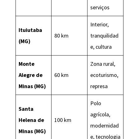
serviços
Interior,
Ituiutaba
80 km
tranquilidad
(MG)
e, cultura
Monte
Zona rural,
Alegre de
60 km
ecoturismo,
Minas (MG)
represa
Polo
Santa
agrícola,
Helena de
100 km
modernidad
Minas (MG)
e, tecnologia