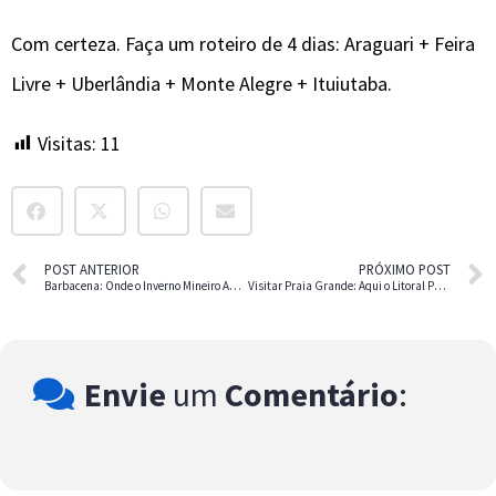
Com certeza. Faça um roteiro de 4 dias: Araguari + Feira
Livre + Uberlândia + Monte Alegre + Ituiutaba.
Visitas:
11
POST ANTERIOR
PRÓXIMO POST
Barbacena: Onde o Inverno Mineiro Abraça a História e a Fé
Visitar Praia Grande: Aqui o Litoral Paulista Tem Qualidade de Vida
Envie
um
Comentário
: