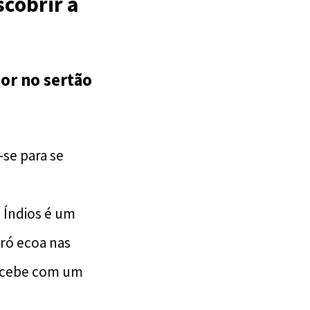
scobrir a
or no sertão
-se para se
 Índios é um
rró ecoa nas
 recebe com um