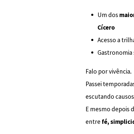
Um dos
maior
Cícero
Acesso a tril
Gastronomia 
Falo por vivência.
Passei temporadas 
escutando causos
E mesmo depois de
entre
fé, simplic