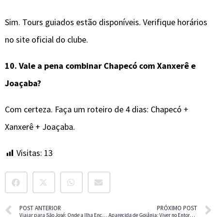
Sim. Tours guiados estão disponíveis. Verifique horários
no site oficial do clube.
10.
Vale a pena combinar
Chapecó
com Xanxerê e
Joaçaba?
Com certeza. Faça um roteiro de 4 dias: Chapecó +
Xanxerê + Joaçaba.
Visitas:
13
POST ANTERIOR
PRÓXIMO POST
Viajar para São José: Onde a Ilha Encontra o Continente
Aparecida de Goiânia: Viver no Entorno de Goiânia