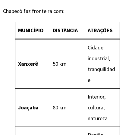
Chapecó faz fronteira com:
MUNICÍPIO
DISTÂNCIA
ATRAÇÕES
Cidade
industrial,
Xanxerê
50 km
tranquilidad
e
Interior,
Joaçaba
80 km
cultura,
natureza
Região