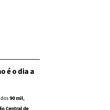
 é o dia a
o dos
90 mil
,
ão Central de