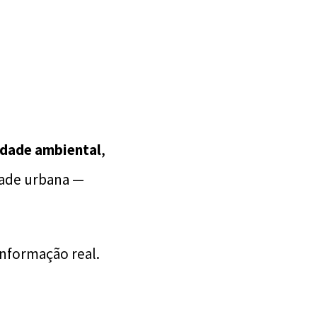
idade ambiental
,
dade urbana —
informação real.