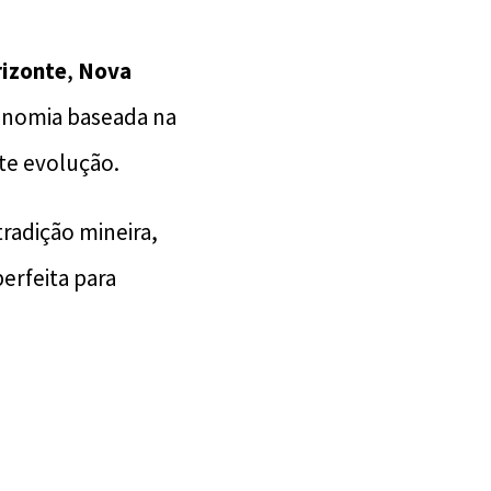
rizonte
,
Nova
onomia baseada na
te evolução.
radição mineira,
erfeita para