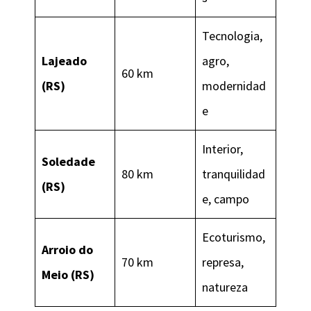
Tecnologia,
Lajeado
agro,
60 km
(RS)
modernidad
e
Interior,
Soledade
80 km
tranquilidad
(RS)
e, campo
Ecoturismo,
Arroio do
70 km
represa,
Meio (RS)
natureza