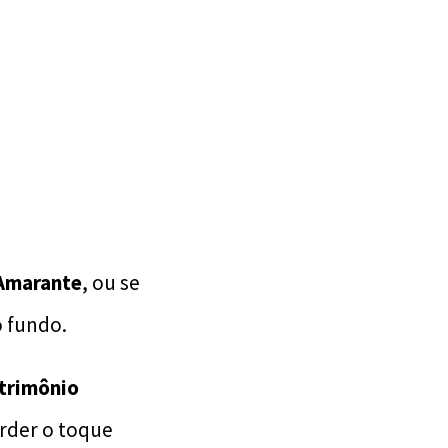
 Amarante
, ou se
o fundo.
trimônio
rder o toque