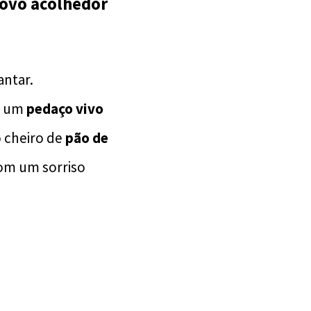
povo acolhedor
antar.
 é um
pedaço vivo
o cheiro de
pão de
om um sorriso