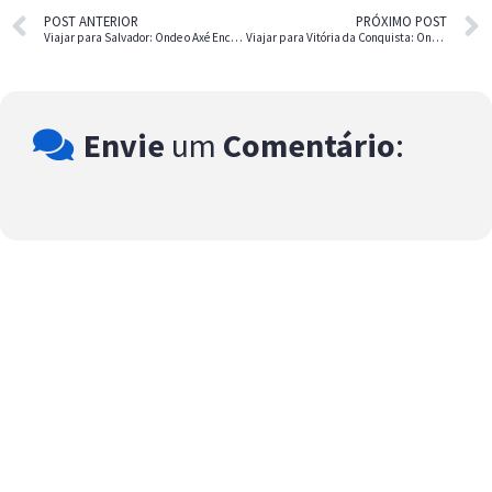
POST ANTERIOR
PRÓXIMO POST
Viajar para Salvador: Onde o Axé Encontra a História
Viajar para Vitória da Conquista: Onde o Sertão Sobe na Montanha
Envie
um
Comentário
: