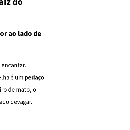
aiz do
or ao lado de
e encantar.
Velha é um
pedaço
iro de mato, o
tado devagar.