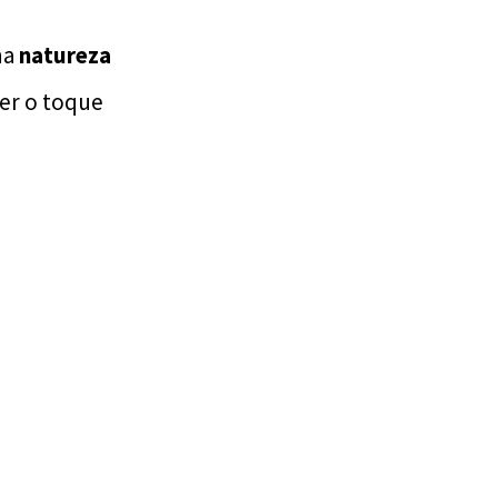
na
natureza
er o toque