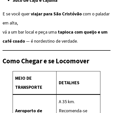
Suco de caju e cajuína
E se você quer
viajar para São Cristóvão
com o paladar
em alta,
vá a um bar local e peça uma
tapioca com queijo e um
café coado
— é nordestino de verdade.
Como Chegar e se Locomover
MEIO DE
DETALHES
TRANSPORTE
A 35 km.
Aeroporto de
Recomenda-se