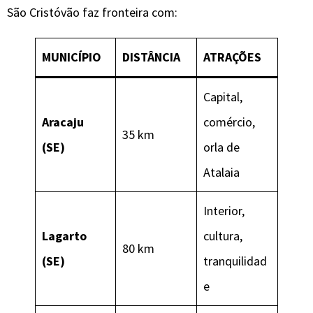
São Cristóvão faz fronteira com:
MUNICÍPIO
DISTÂNCIA
ATRAÇÕES
Capital,
Aracaju
comércio,
35 km
(SE)
orla de
Atalaia
Interior,
Lagarto
cultura,
80 km
(SE)
tranquilidad
e