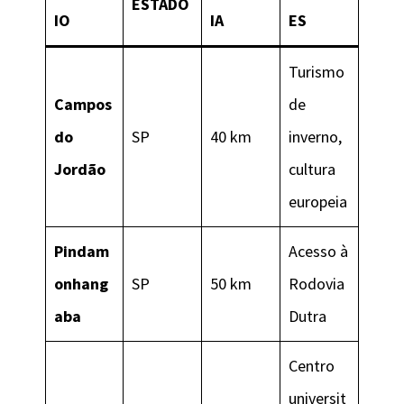
ESTADO
IO
IA
ES
Turismo
Campos
de
do
SP
40 km
inverno,
Jordão
cultura
europeia
Pindam
Acesso à
onhang
SP
50 km
Rodovia
aba
Dutra
Centro
universit