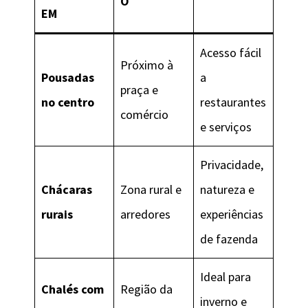
O
EM
Acesso fácil
Próximo à
Pousadas
a
praça e
no centro
restaurantes
comércio
e serviços
Privacidade,
Chácaras
Zona rural e
natureza e
rurais
arredores
experiências
de fazenda
Ideal para
Chalés com
Região da
inverno e