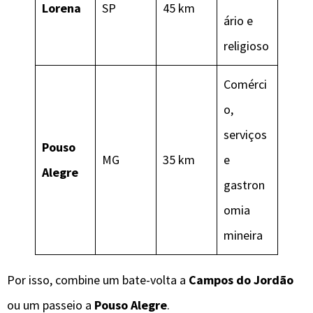
Lorena
SP
45 km
ário e
religioso
Comérci
o,
serviços
Pouso
MG
35 km
e
Alegre
gastron
omia
mineira
Por isso, combine um bate-volta a
Campos do Jordão
ou um passeio a
Pouso Alegre
.