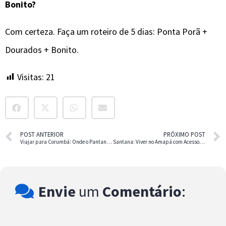
Bonito?
Com certeza. Faça um roteiro de 5 dias: Ponta Porã +
Dourados + Bonito.
Visitas:
21
POST ANTERIOR
PRÓXIMO POST
Viajar para Corumbá: Onde o Pantanal Encontra a Fronteira
Santana: Viver no Amapá com Acesso à Natureza
Envie
um
Comentário
: