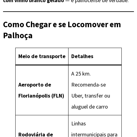
com vinho branco gelado
— é palhocense de verdade.
Como Chegar e se Locomover
em
Palhoça
Meio de transporte
Detalhes
A 25 km.
Aeroporto de
Recomenda-se
Florianópolis (FLN)
Uber, transfer ou
aluguel de carro
Linhas
Rodoviária de
intermunicipais para