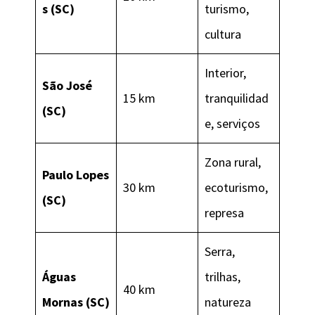
s (SC)
turismo,
cultura
Interior,
São José
15 km
tranquilidad
(SC)
e, serviços
Zona rural,
Paulo Lopes
30 km
ecoturismo,
(SC)
represa
Serra,
Águas
trilhas,
40 km
Mornas (SC)
natureza