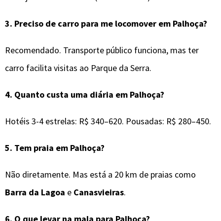
3.
Preciso de carro para me locomover em
Palhoça
?
Recomendado. Transporte público funciona, mas ter
carro facilita visitas ao Parque da Serra.
4.
Quanto custa uma diária em Palhoça?
Hotéis 3-4 estrelas: R$ 340–620. Pousadas: R$ 280–450.
5.
Tem praia em Palhoça?
Não diretamente. Mas está a 20 km de praias como
Barra da Lagoa
e
Canasvieiras
.
6.
O que levar na mala para
Palhoça
?