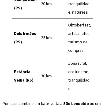
20 km
tranquilidad
(RS)
e, natureza
Oktoberfest,
Dois Irmãos
artesanato,
25 km
(RS)
turismo de
compras
Zona rural,
Estância
ecoturismo,
30 km
Velha (RS)
tranquilidad
e
Por isso, combine um bate-volta a
São Leopoldo
ou um