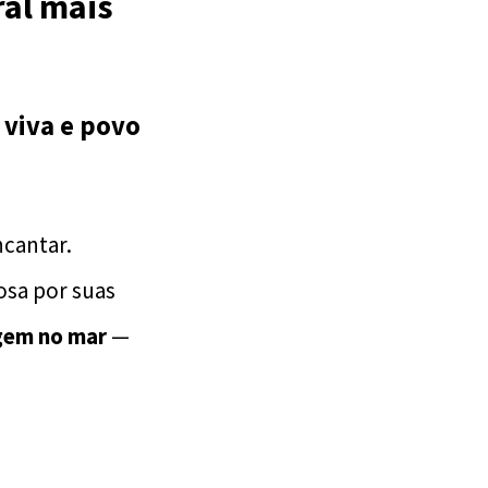
ral mais
 viva e povo
ncantar.
mosa por suas
rgem no mar
—