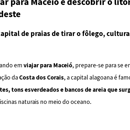
ar para Maceió é descobrir o lito
deste
pital de praias de tirar o fôlego, cultura
sando em
viajar para Maceió
, prepare-se para se e
ação da
Costa dos Corais
, a capital alagoana é fa
tes, tons esverdeados e bancos de areia que su
scinas naturais no meio do oceano.