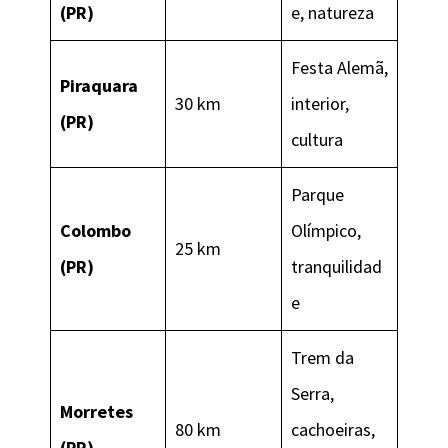
(PR)
e, natureza
Festa Alemã,
Piraquara
30 km
interior,
(PR)
cultura
Parque
Colombo
Olímpico,
25 km
(PR)
tranquilidad
e
Trem da
Serra,
Morretes
80 km
cachoeiras,
(PR)