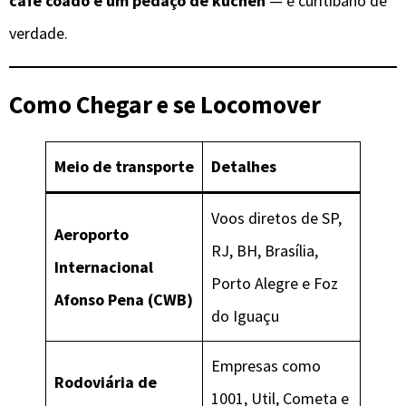
café coado e um pedaço de kuchen
— é curitibano de
verdade.
Como Chegar e se Locomover
Meio de transporte
Detalhes
Voos diretos de SP,
Aeroporto
RJ, BH, Brasília,
Internacional
Porto Alegre e Foz
Afonso Pena (CWB)
do Iguaçu
Empresas como
Rodoviária de
1001, Util, Cometa e