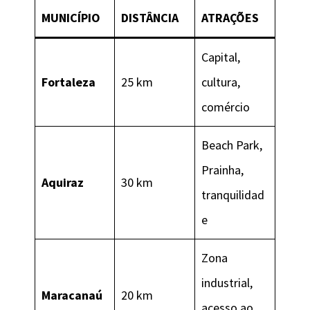
MUNICÍPIO
DISTÂNCIA
ATRAÇÕES
Capital,
Fortaleza
25 km
cultura,
comércio
Beach Park,
Prainha,
Aquiraz
30 km
tranquilidad
e
Zona
industrial,
Maracanaú
20 km
acesso ao