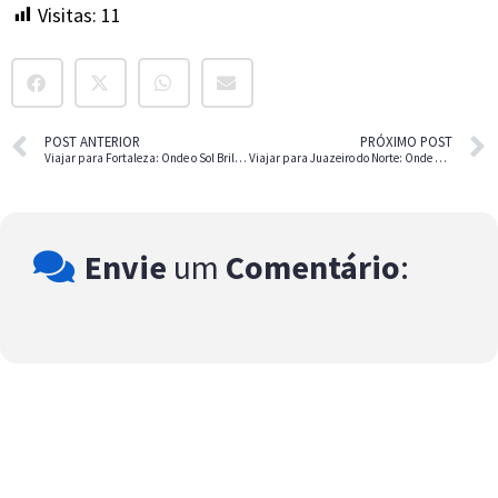
Visitas:
11
POST ANTERIOR
PRÓXIMO POST
Viajar para Fortaleza: Onde o Sol Brilha o Ano Todo
Viajar para Juazeiro do Norte: Onde a Fé Sobe na Chapada
Envie
um
Comentário
: