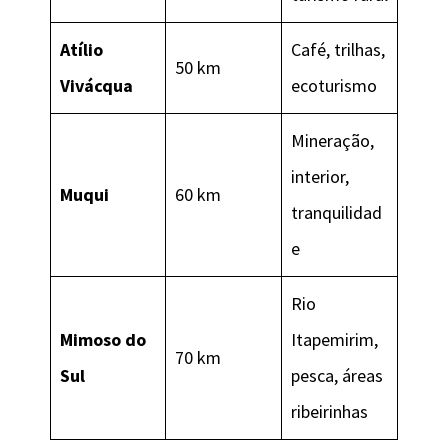
Atílio
Café, trilhas,
50 km
Vivácqua
ecoturismo
Mineração,
interior,
Muqui
60 km
tranquilidad
e
Rio
Mimoso do
Itapemirim,
70 km
Sul
pesca, áreas
ribeirinhas