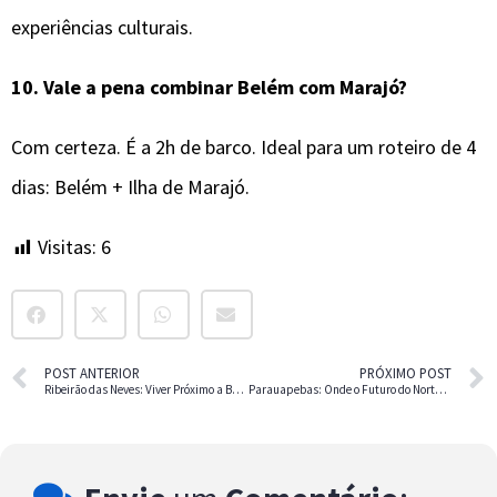
experiências culturais.
10.
Vale a pena combinar
Belém
com Marajó?
Com certeza. É a 2h de barco. Ideal para um roteiro de 4
dias: Belém + Ilha de Marajó.
Visitas:
6
POST ANTERIOR
PRÓXIMO POST
Ribeirão das Neves: Viver Próximo a BH com Custo de Vida Baixo
Parauapebas: Onde o Futuro do Norte se Constrói