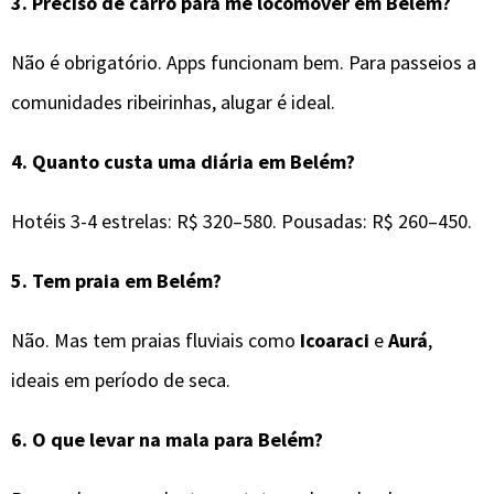
3.
Preciso de carro para me locomover em
Belém
?
Não é obrigatório. Apps funcionam bem. Para passeios a
comunidades ribeirinhas, alugar é ideal.
4.
Quanto custa uma diária em Belém?
Hotéis 3-4 estrelas: R$ 320–580. Pousadas: R$ 260–450.
5.
Tem praia em Belém?
Não. Mas tem praias fluviais como
Icoaraci
e
Aurá
,
ideais em período de seca.
6.
O que levar na mala para
Belém
?