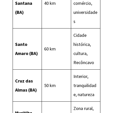
Santana
40 km
comércio,
(BA)
universidade
s
Cidade
Santo
histórica,
60 km
Amaro (BA)
cultura,
Recôncavo
Interior,
Cruz das
50 km
tranquilidad
Almas (BA)
e, natureza
Zona rural,
Muritiba