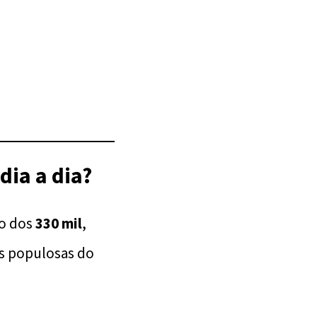
ia a dia?
to dos
330 mil
,
s populosas do