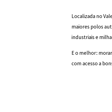
Localizada no Val
maiores polos aut
industriais e milha
E o melhor: morar
com acesso a bons