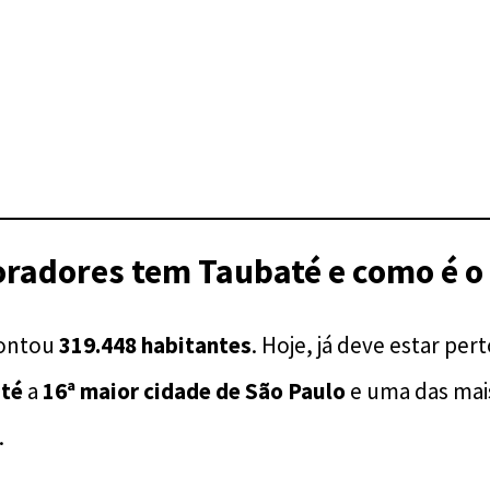
adores tem Taubaté e como é o d
contou
319.448 habitantes
. Hoje, já deve estar per
té
a
16ª maior cidade de São Paulo
e uma das mai
.