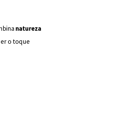
ombina
natureza
der o toque