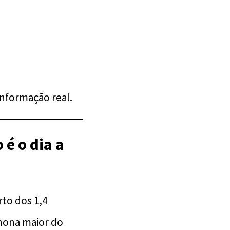
informação real.
é o dia a
rto dos 1,4
nona maior do