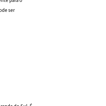
nte para o
ode ser