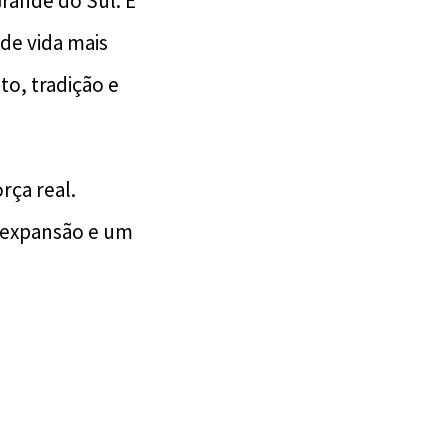
Grande do Sul. É
de vida mais
to, tradição e
rça real.
 expansão e um