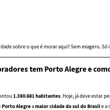
rdade sobre o que é morar aqui? Sem exagero. Só 
adores tem Porto Alegre e como 
contou
1.380.681 habitantes
. Hoje, já deve estar pe
e
Porto Alegre
a
maior cidade do sul do Brasil
e a 