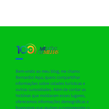
Bem-vindo ao meu blog, me chamo
Bernardo! Aqui, quero compartilhar
informações sobre cidades turísticas e
outras curiosidades. Além de contar as
histórias que moldaram esses lugares,
oferecemos informações demográficas e
financeiras que ajudam a compreender o