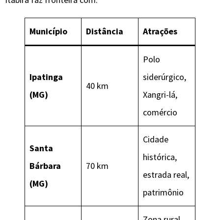
Município
Distância
Atrações
Polo
Ipatinga
siderúrgico,
40 km
(MG)
Xangri-lá,
comércio
Cidade
Santa
histórica,
Bárbara
70 km
estrada real,
(MG)
patrimônio
Zona rural,