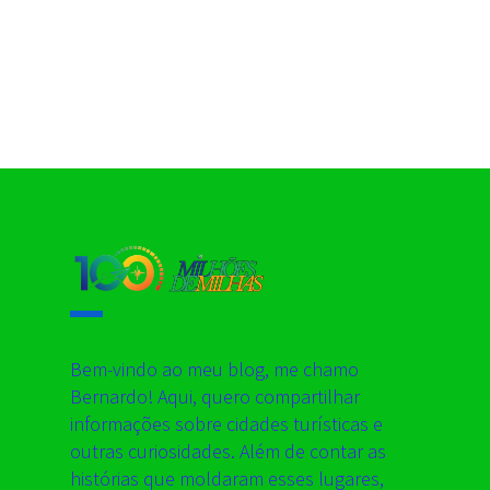
Bem-vindo ao meu blog, me chamo
Bernardo! Aqui, quero compartilhar
informações sobre cidades turísticas e
outras curiosidades. Além de contar as
histórias que moldaram esses lugares,