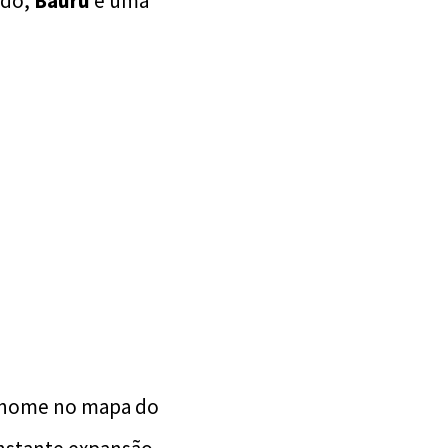
ado,
Bauru
é uma
m nome no mapa do