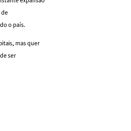
onstante expansão
o de
do o país.
itais, mas quer
de ser