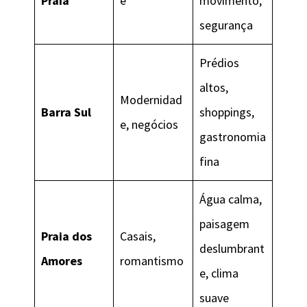
Praia
e
movimento,
segurança
Prédios
altos,
Modernidad
Barra Sul
shoppings,
e, negócios
gastronomia
fina
Água calma,
paisagem
Praia dos
Casais,
deslumbrant
Amores
romantismo
e, clima
suave