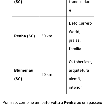
(SC)
tranquilidad
e
Beto Carrero
World,
Penha (SC)
30 km
praias,
família
Oktoberfest,
Blumenau
arquitetura
50 km
(SC)
alemã,
interior
Por isso, combine um bate-volta a
Penha
ou um passeio