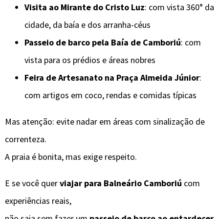
Visita ao Mirante do Cristo Luz
: com vista 360° da
cidade, da baía e dos arranha-céus
Passeio de barco pela Baía de Camboriú
: com
vista para os prédios e áreas nobres
Feira de Artesanato na Praça Almeida Júnior
:
com artigos em coco, rendas e comidas típicas
Mas atenção: evite nadar em áreas com sinalização de
correnteza.
A praia é bonita, mas exige respeito.
E se você quer
viajar para Balneário Camboriú
com
experiências reais,
não saia sem fazer um
passeio de barco ao entardecer