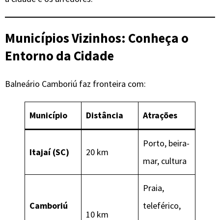
Municípios Vizinhos: Conheça o
Entorno da Cidade
Balneário Camboriú faz fronteira com:
Município
Distância
Atrações
Porto, beira-
Itajaí (SC)
20 km
mar, cultura
Praia,
Camboriú
teleférico,
10 km