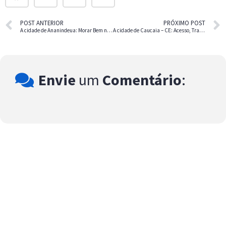
POST ANTERIOR
PRÓXIMO POST
A cidade de Ananindeua: Morar Bem no Norte do Brasil
A cidade de Caucaia – CE: Acesso, Trabalho e Praia
Envie
um
Comentário
: